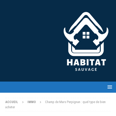
ACCUEIL
IMMO
Champ de Mars Perpignan : quel type de bien
acheter