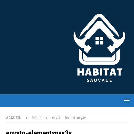
ACCUEIL
Média
envato-elementsnvy3v
envato-elementsnvy3v