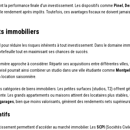
t la performance finale d’un investissement. Les dispositifs comme
Pinel
,
De
le rendement après impôts. Toutefois, ces avantages fiscaux ne doivent jamais p
ts immobiliers
l pour réduire les risques inhérents à tout investissement. Dans le domaine immo
ortefeuille tout en maximisant ses chances de succès.
mière approche à considérer. Répartir ses acquisitions entre différentes villes, v
visé pourrait ainsi combiner un studio dans une ville étudiante comme
Montpel
a location saisonnière.
es catégories de biens immobiliers. Les petites surfaces (studios, T2) offrent g
nte. Les grands appartements ou maisons attirent des locataires plus stables, 
garages
, bien que moins valorisants, génèrent des rendements nets supérieur
tifs
vestissement permettent d’accéder au marché immobilier. Les
SCPI
(Sociétés Civil