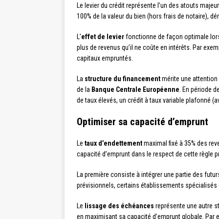
Le levier du crédit représente l’un des atouts majeu
100% de la valeur du bien (hors frais de notaire), d
L’
effet de levier
fonctionne de façon optimale lors
plus de revenus qu’il ne coûte en intérêts. Par exemp
capitaux empruntés.
La
structure du financement
mérite une attention 
de la
Banque Centrale Européenne
. En période d
de taux élevés, un crédit à taux variable plafonné (a
Optimiser sa capacité d’emprunt
Le
taux d’endettement
maximal fixé à 35% des reve
capacité d’emprunt dans le respect de cette règle pr
La première consiste à intégrer une partie des futu
prévisionnels, certains établissements spécialisés 
Le
lissage des échéances
représente une autre st
en maximisant sa capacité d’emprunt globale. Par ex