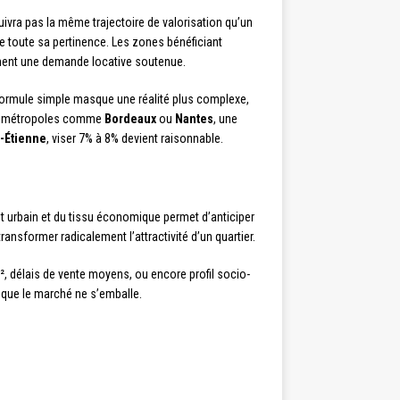
ivra pas la même trajectoire de valorisation qu’un
ve toute sa pertinence. Les zones bénéficiant
ement une demande locative soutenue.
te formule simple masque une réalité plus complexe,
 les métropoles comme
Bordeaux
ou
Nantes
, une
t-Étienne
, viser 7% à 8% devient raisonnable.
 urbain et du tissu économique permet d’anticiper
ansformer radicalement l’attractivité d’un quartier.
m², délais de vente moyens, ou encore profil socio-
 que le marché ne s’emballe.