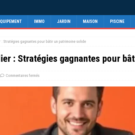
EQUIPEMENT
IMMO
JARDIN
MAISON
PISCINE
er : Stratégies gagnantes pour bâtir un patrimoine solide
lier : Stratégies gagnantes pour bât
Commentaires fermés