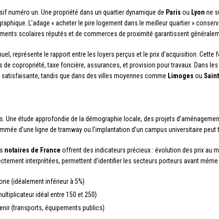
isif numéro un. Une propriété dans un quartier dynamique de
Paris
ou
Lyon
ne su
raphique. L’adage « acheter le pire logement dans le meilleur quartier » conser
issements scolaires réputés et de commerces de proximité garantissent général
uel, représente le rapport entre les loyers perçus et le prix d’acquisition. Cet
rges de copropriété, taxe foncière, assurances, et provision pour travaux. Dans
e satisfaisante, tandis que dans des villes moyennes comme
Limoges
ou
Sain
. Une étude approfondie de la démographie locale, des projets d’aménagement
ammée d’une ligne de tramway ou l’implantation d’un campus universitaire peut tr
es
notaires de France
offrent des indicateurs précieux : évolution des prix au 
tement interprétées, permettent d’identifier les secteurs porteurs avant même
one (idéalement inférieur à 5%)
ultiplicateur idéal entre 150 et 250)
 venir (transports, équipements publics)