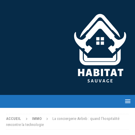
ACCUEIL
IMMO
La conciergerie Airbnb : quand l’hospitalité
rencontre la technologie