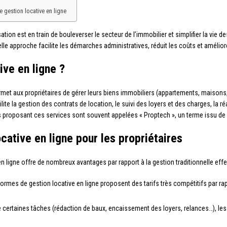
 gestion locative en ligne
ation est en train de bouleverser le secteur de l’immobilier et simplifier la vie de
e approche facilite les démarches administratives, réduit les coûts et améliore
ive en ligne ?
rmet aux propriétaires de gérer leurs biens immobiliers (appartements, maisons
ilite la gestion des contrats de location, le suivi des loyers et des charges, la r
 proposant ces services sont souvent appelées « Proptech », un terme issu de l
cative en ligne pour les propriétaires
e en ligne offre de nombreux avantages par rapport à la gestion traditionnelle ef
formes de gestion locative en ligne proposent des tarifs très compétitifs par r
 certaines tâches (rédaction de baux, encaissement des loyers, relances…), les