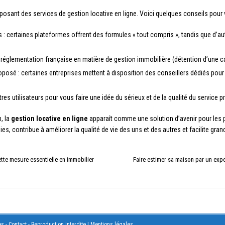
posant des services de gestion locative en ligne. Voici quelques conseils pour v
s : certaines plateformes offrent des formules « tout compris », tandis que d’a
 réglementation française en matière de gestion immobilière (détention d’une ca
é : certaines entreprises mettent à disposition des conseillers dédiés pour a
tres utilisateurs pour vous faire une idée du sérieux et de la qualité du service 
, la
gestion locative en ligne
apparaît comme une solution d’avenir pour les pr
ies, contribue à améliorer la qualité de vie des uns et des autres et facilite gr
ette mesure essentielle en immobilier
Faire estimer sa maison par un expe
s - Contact - Reproduction interdite
|
Mentions légales