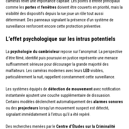
caméras revêt une importance capitale. Les points d’entrée principaux
comme les
portes
et
fenêtres
doivent être couverts en priorité, mais la
visibilité des dispositifs depuis la rue joue un rôle tout aussi
déterminant. Des panneaux signalant la présence d’un système de
surveillance renforcent encore cette protection préventive.
L’effet psychologique sur les intrus potentiels
La
psychologie du cambrioleur
repose sur l’anonymat. La perspective
d’être filmé, identifié puis poursuivi en justice représente une menace
suffisamment sérieuse pour décourager la grande majorité des
malfaiteurs. Les caméras modernes avec leurs
LED
visibles,
particulièrement la nuit, rappellent constamment cette surveillance.
Les systèmes équipés de
détection de mouvement
avec notification
instantanée ajoutent une couche supplémentaire de dissuasion.
Certains modèles déclenchent automatiquement des
alarmes sonores
ou des
projecteurs
lorsqu’un mouvement suspect est détecté,
signalant immédiatement à l’intrus qu’il a été repéré.
Des recherches menées par le
Centre d’Études sur la Criminalité