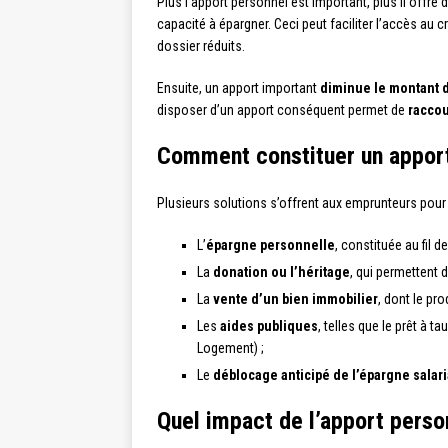
Plus l’apport personnel est important, plus il offre
capacité à épargner. Ceci peut faciliter l’accès au
dossier réduits.
Ensuite, un apport important
diminue le montant d
disposer d’un apport conséquent permet de
raccou
Comment constituer un apport
Plusieurs solutions s’offrent aux emprunteurs pour 
L’
épargne personnelle
, constituée au fil 
La
donation ou l’héritage
, qui permettent 
La
vente d’un bien immobilier
, dont le pro
Les
aides publiques
, telles que le prêt à
Logement) ;
Le
déblocage anticipé de l’épargne salari
Quel impact de l’apport perso