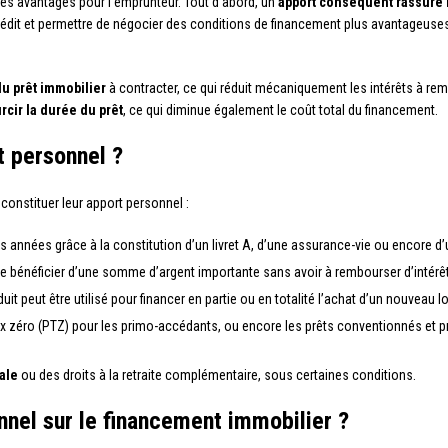
 des avantages pour l’emprunteur. Tout d’abord, un
apport conséquent rassure
 crédit et permettre de négocier des conditions de financement plus avantageuse
u prêt immobilier
à contracter, ce qui réduit mécaniquement les intérêts à remb
rcir la durée du prêt
, ce qui diminue également le coût total du financement.
 personnel ?
constituer leur apport personnel :
des années grâce à la constitution d’un livret A, d’une assurance-vie ou encore d
de bénéficier d’une somme d’argent importante sans avoir à rembourser d’intérêt
duit peut être utilisé pour financer en partie ou en totalité l’achat d’un nouveau 
 taux zéro (PTZ) pour les primo-accédants, ou encore les prêts conventionnés e
ale
ou des droits à la retraite complémentaire, sous certaines conditions.
nnel sur le financement immobilier ?