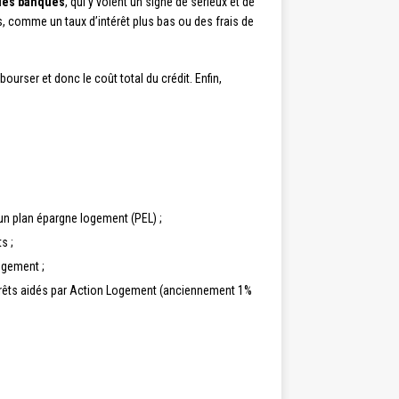
 les banques
, qui y voient un signe de sérieux et de
s, comme un taux d’intérêt plus bas ou des frais de
ourser et donc le coût total du crédit. Enfin,
’un plan épargne logement (PEL) ;
s ;
logement ;
t prêts aidés par Action Logement (anciennement 1%